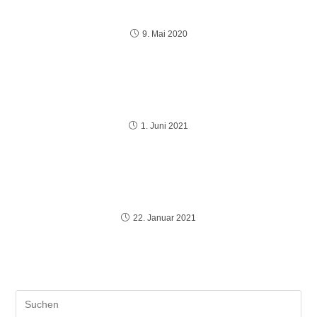
Hochbegabte entdecken und fördern
9. Mai 2020
Angela
1. Juni 2021
Underachievement
22. Januar 2021