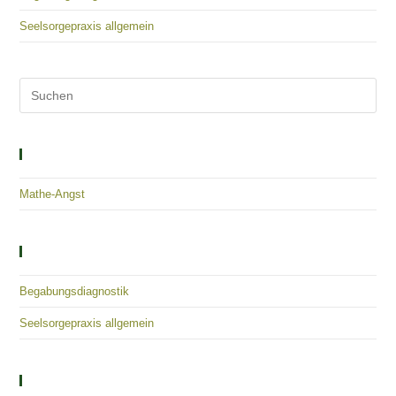
Seelsorgepraxis allgemein
Solutions – Empowerment – Healing
Mathe-Angst
Kategorien
Begabungsdiagnostik
Seelsorgepraxis allgemein
Kontaktieren Sie Uns