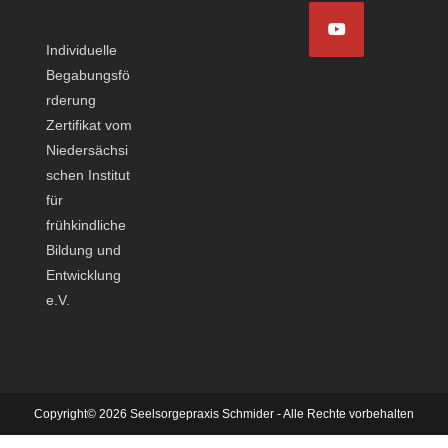
Opens
tab
tab
new
new
in
tab
tab
Individuelle
a
Opens
Begabungsfö
new
in
rderung
tab
a
Zertifikat vom
new
Niedersächsi
tab
schen Institut
für
frühkindliche
Bildung und
Entwicklung
e.V.
Copyright© 2026 Seelsorgepraxis Schmider - Alle Rechte vorbehalten