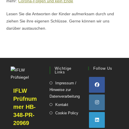
mehr:
Corona-Folgen und kein Ende
Lesen Sie die Antworten der Kinder aufmerksam durch und
ziehen Sie ihre eigenen Schlüsse. Gerne können wir uns
darüber austauschen.
Wichtige
Follow Us
Links
Impressum /
IFLW
Hinweise zur
Opens
Datenverarbeitung
Prüfnum
Opens
in
Opens
Kontakt
mer HB-
in
a
in
Opens
Cookie Policy
Opens
348-PR-
a
new
a
in
in
20969
new
tab
new
a
a