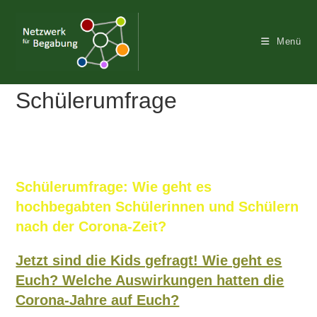
Zum
Inhalt
Menü
springen
Schülerumfrage
Schülerumfrage: Wie geht es
hochbegabten Schülerinnen und Schülern
nach der Corona-Zeit?
Jetzt sind die Kids gefragt! Wie geht es
Euch? Welche Auswirkungen hatten die
Corona-Jahre auf Euch?