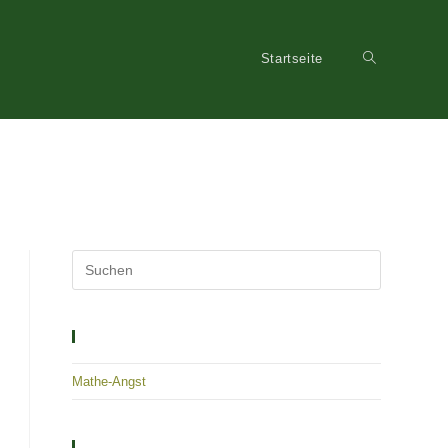
Startseite
Website-
Suche
umschalten
Solutions – Empowerment – Healing
Mathe-Angst
Archiv