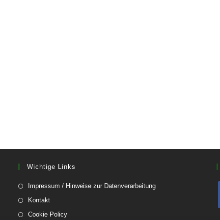
Wichtige Links
Opens
Impressum / Hinweise zur Datenverarbeitung
in
Opens
Kontakt
a
in
Opens
Cookie Policy