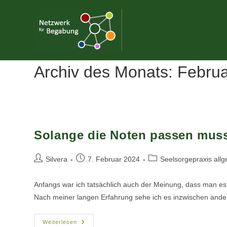
Zum
Inhalt
springen
Archiv des Monats: Febru
Solange die Noten passen muss
Beitrags-
Beitrag
Beitrags-
Silvera
7. Februar 2024
Seelsorgepraxis all
Autor:
veröffentlicht:
Kategorie:
Anfangs war ich tatsächlich auch der Meinung, dass man es
Nach meiner langen Erfahrung sehe ich es inzwischen an
Solange
Weiterlesen