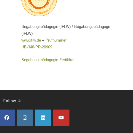
Begabungspädagogin (IFLW) / Begabungspädagoge
(IFLW)
www.iflw.de
–
Prüfnummer
HB-348-PR-20969
Begabungspädagogin Zertifikat
Follow Us
Opens
Opens
Opens
Opens