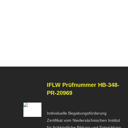
IFLW
Prüfnummer HB-348-
PR-20969
Individuelle Begabungsförderung
Zertifikat vom Niedersächsischen Institut
für frühkindliche Bildung und Entwicklung