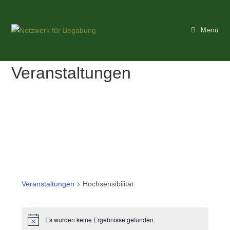
Zum
Inhalt
Menü
springen
Veranstaltungen
Hochsensibilität
Veranstaltungen
Hochsensibilität
Veranstaltungen
Es wurden keine Ergebnisse gefunden.
H