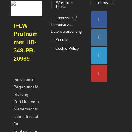
Wichtige
Follow Us
Links
Impressum /
IFLW
Hinweise zur
Opens
Datenverarbeitung
Prüfnum
Opens
in
Opens
Kontakt
mer HB-
in
a
in
Opens
Cookie Policy
Opens
348-PR-
a
new
a
in
in
20969
new
tab
new
a
a
Opens
tab
tab
new
new
in
tab
tab
Individuelle
a
Opens
Begabungsfö
new
in
rderung
tab
a
Zertifikat vom
new
Niedersächsi
tab
schen Institut
für
frühkindliche