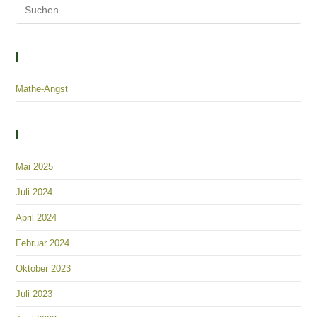
a
c
t
h
t
i
Solutions – Empowerment – Healing
e
o
n
n
Mathe-Angst
-
N
a
Archiv
v
i
Mai 2025
g
Juli 2024
a
April 2024
t
i
Februar 2024
o
Oktober 2023
n
Juli 2023