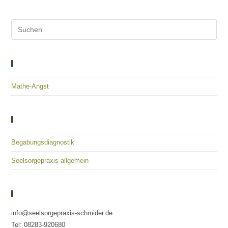
Solutions – Empowerment – Healing
Mathe-Angst
Kategorien
Begabungsdiagnostik
Seelsorgepraxis allgemein
Kontaktieren Sie Uns
info@seelsorgepraxis-schmider.de
Tel: 08283-920680