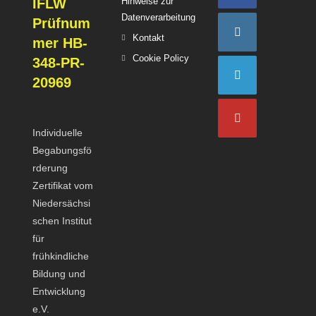
IFLW
Hinweise zur
Opens
Datenverarbeitung
Prüfnum
Opens
in
Opens
Kontakt
mer HB-
in
a
in
Opens
Cookie Policy
Opens
348-PR-
a
new
a
in
in
20969
new
tab
new
a
a
Opens
tab
tab
new
new
in
tab
tab
Individuelle
a
Opens
Begabungsfö
new
in
rderung
tab
a
Zertifikat vom
new
Niedersächsi
tab
schen Institut
für
frühkindliche
Bildung und
Entwicklung
e.V.