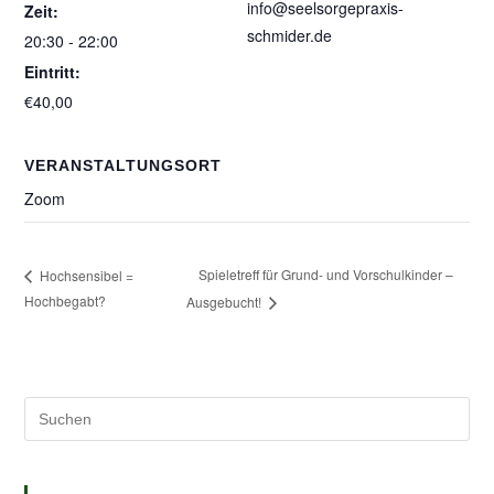
info@seelsorgepraxis-
Zeit:
schmider.de
20:30 - 22:00
Eintritt:
€40,00
VERANSTALTUNGSORT
Zoom
Spieletreff für Grund- und Vorschulkinder –
Hochsensibel =
Hochbegabt?
Ausgebucht!
Solutions – Empowerment – Healing