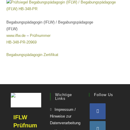
Begabungspädagogin (IFLW) / Begabungspädagoge
(IFLW)
www.iflw.de
–
Prüfnummer
HB-348-PR-20969
Begabungspädagogin Zertifikat
Wichtige
Follow Us
Links
Impressum /
IFLW
Hinweise zur
Opens
Datenverarbeitung
Prüfnum
Opens
in