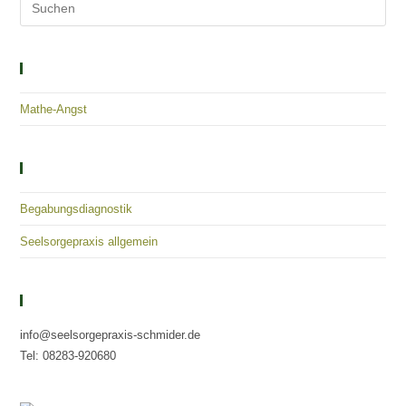
Solutions – Empowerment – Healing
Mathe-Angst
Kategorien
Begabungsdiagnostik
Seelsorgepraxis allgemein
Kontaktieren Sie Uns
info@seelsorgepraxis-schmider.de
Tel: 08283-920680