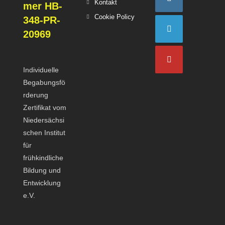
Opens
Kontakt
mer HB-
in
a
in
Opens
Cookie Policy
Opens
348-PR-
a
new
a
in
in
20969
new
tab
new
a
a
Opens
tab
tab
new
new
in
tab
tab
Individuelle
a
Opens
Begabungsfö
new
in
rderung
tab
a
Zertifikat vom
new
Niedersächsi
tab
schen Institut
für
frühkindliche
Bildung und
Entwicklung
e.V.