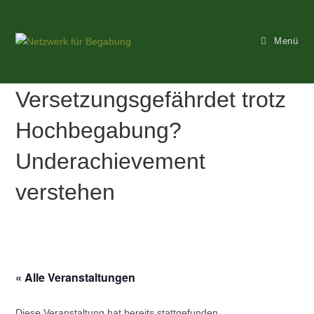
Zum
Inhalt
Menü
springen
Versetzungsgefährdet trotz
Hochbegabung?
Underachievement
verstehen
« Alle Veranstaltungen
Diese Veranstaltung hat bereits stattgefunden.