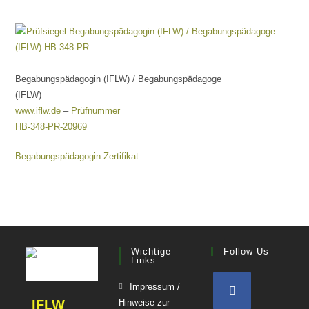
Begabungspädagogin (IFLW) / Begabungspädagoge
(IFLW)
www.iflw.de
–
Prüfnummer
HB-348-PR-20969
Begabungspädagogin Zertifikat
Wichtige
Follow Us
Links
Impressum /
IFLW
Hinweise zur