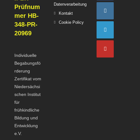
Opens
Datenverarbeitung
Prüfnum
Opens
in
Opens
Kontakt
mer HB-
in
a
in
Opens
Cookie Policy
Opens
348-PR-
a
new
a
in
in
20969
new
tab
new
a
a
Opens
tab
tab
new
new
in
tab
tab
Individuelle
a
Opens
Begabungsfö
new
in
rderung
tab
a
Zertifikat vom
new
Niedersächsi
tab
schen Institut
für
frühkindliche
Bildung und
Entwicklung
e.V.