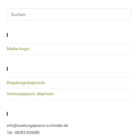
Solutions – Empowerment – Healing
Mathe-Angst
Kategorien
Begabungsdiagnostik
Seelsorgepraxis allgemein
Kontaktieren Sie Uns
info@seelsorgepraxis-schmider.de
Tel: 08283-920680