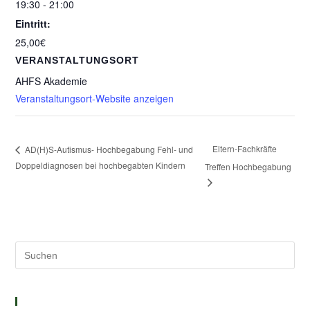
19:30 - 21:00
Eintritt:
25,00€
VERANSTALTUNGSORT
AHFS Akademie
Veranstaltungsort-Website anzeigen
Eltern-Fachkräfte
AD(H)S-Autismus- Hochbegabung Fehl- und
Doppeldiagnosen bei hochbegabten Kindern
Treffen Hochbegabung
Solutions – Empowerment – Healing