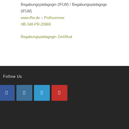
Begabungspädagogin (IFLW) / Begabungspädagoge
(IFLW)
www.iflw.de
–
Prüfnummer
HB-348-PR-20969
Begabungspädagogin Zertifikat
Follow Us
Opens
Opens
Opens
Opens
in
in
in
in
a
a
a
a
new
new
new
new