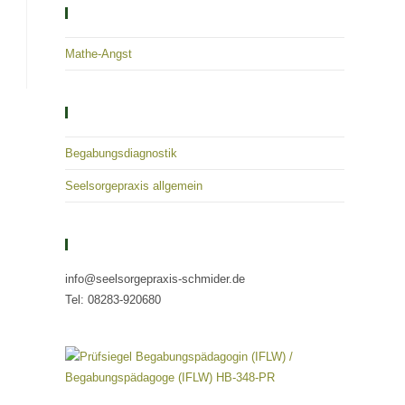
Solutions – Empowerment – Healing
Mathe-Angst
Kategorien
Begabungsdiagnostik
Seelsorgepraxis allgemein
Kontaktieren Sie Uns
info@seelsorgepraxis-schmider.de
Tel: 08283-920680