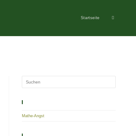
Startseite
Website-
Suche
umschalten
Solutions – Empowerment – Healing
Mathe-Angst
Archiv