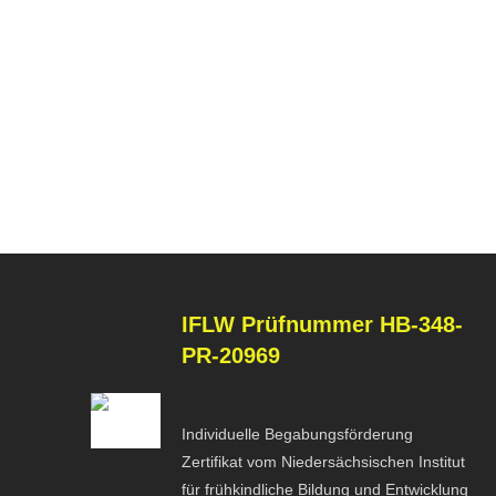
IFLW
Prüfnummer HB-348-
PR-20969
Individuelle Begabungsförderung
Zertifikat vom Niedersächsischen Institut
für frühkindliche Bildung und Entwicklung