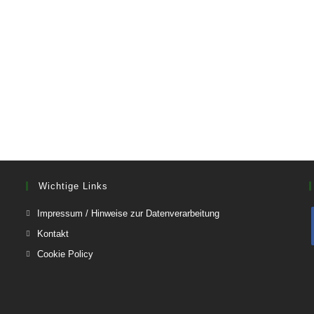
Wichtige Links
Opens
Impressum / Hinweise zur Datenverarbeitung
in
Opens
Kontakt
a
in
Opens
Cookie Policy
new
a
in
tab
new
a
tab
new